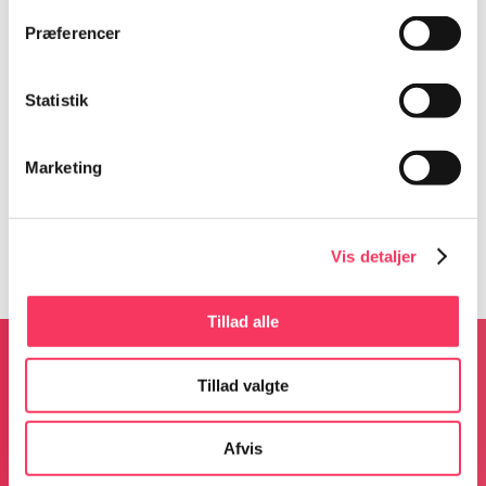
Præferencer
Detaljer
Statistik
Dato:
15. august 2025
Tidspunkt:
Marketing
16:00 - 18:30
Begivenhed Kategorier:
HULA HULA
,
Past Events
Vis detaljer
Tillad alle
Tillad valgte
Afvis