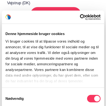
Vejstrup (DK)
Tilføj til kalender
Denne hjemmeside bruger cookies
Vi bruger cookies til at tilpasse vores indhold og
annoncer, til at vise dig funktioner til sociale medier og til
Del på dine sociale medier
at analysere vores trafik. Vi deler også oplysninger om
din brug af vores hjemmeside med vores partnere inden
Facebook
X
Reddit
LinkedIn
WhatsApp
for sociale medier, annonceringspartnere og
analysepartnere. Vores partnere kan kombinere disse
data med andre oplysninger, du har givet dem, eller som
de har indsamlet fra din brug af deres tjenester.
Frihedens Kræmmermaked
Vorupør Open Air
Samtykkevalg
Nødvendig