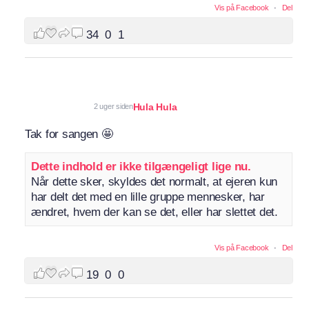
Vis på Facebook
·
Del
34
0
1
Hula Hula
2 uger siden
Tak for sangen 🤩
Dette indhold er ikke tilgængeligt lige nu.
Når dette sker, skyldes det normalt, at ejeren kun
har delt det med en lille gruppe mennesker, har
ændret, hvem der kan se det, eller har slettet det.
Vis på Facebook
·
Del
19
0
0