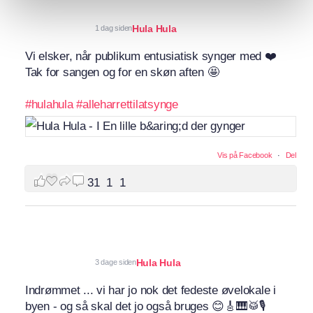
Hula Hula
1 dag siden
Vi elsker, når publikum entusiatisk synger med ❤️
Tak for sangen og for en skøn aften 🤩
#hulahula
#alleharrettilatsynge
Vis på Facebook
·
Del
31
1
1
Hula Hula
3 dage siden
Indrømmet ... vi har jo nok det fedeste øvelokale i
byen - og så skal det jo også bruges 😊🎸🎹🥁🎙️