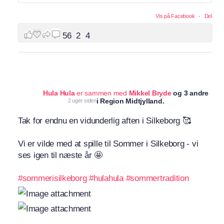
Vis på Facebook
·
Del
56
2
4
Hula Hula
er sammen med
Mikkel Bryde
og 3 andre
i Region Midtjylland.
2 uger siden
Tak for endnu en vidunderlig aften i Silkeborg 🥰
Vi er vilde med at spille til Sommer i Silkeborg - vi
ses igen til næste år 🤩
#sommerisilkeborg
#hulahula
#sommertradition