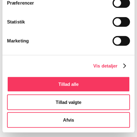
Præferencer
Statistik
Hula Hula Live 2020 – MC
kr.
50,00
Marketing
Læs mere
Vis detaljer
Se alle varer
Tillad alle
Tillad valgte
Sociale Medier
Afvis