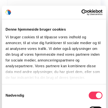
Bøllehat med Hula Hula logo, Rød
kr.
100,00
Denne hjemmeside bruger cookies
Læs mere
Vi bruger cookies til at tilpasse vores indhold og
annoncer, til at vise dig funktioner til sociale medier og til
at analysere vores trafik. Vi deler også oplysninger om
din brug af vores hjemmeside med vores partnere inden
for sociale medier, annonceringspartnere og
analysepartnere. Vores partnere kan kombinere disse
Bøllehat med Hula Hula logo, Sort
data med andre oplysninger, du har givet dem, eller som
kr.
100,00
de har indsamlet fra din brug af deres tjenester.
Samtykkevalg
Læs mere
Nødvendig