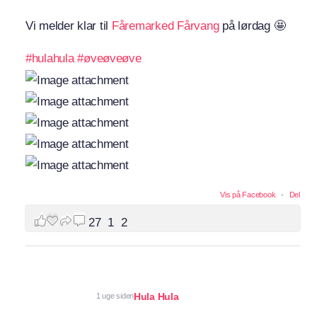
Vi melder klar til
Fåremarked Fårvang
på lørdag 🤩
#hulahula
#øveøveøve
Vis på Facebook
·
Del
27
1
2
Hula Hula
1 uge siden