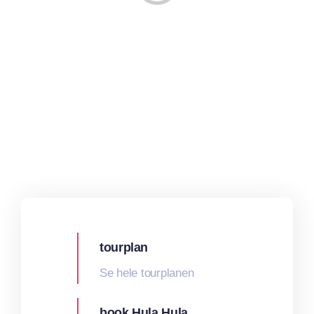
tourplan
Se hele tourplanen
book Hula Hula