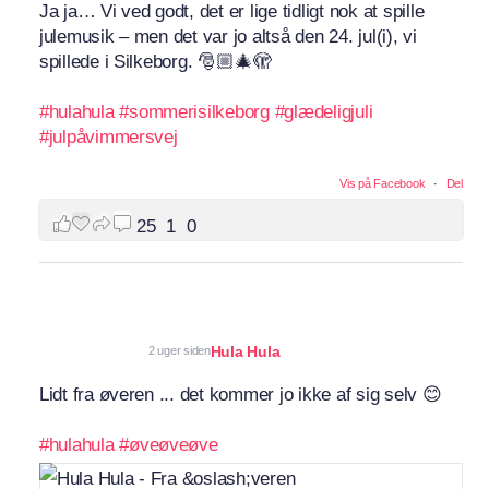
Ja ja… Vi ved godt, det er lige tidligt nok at spille
julemusik – men det var jo altså den 24. jul(i), vi
spillede i Silkeborg. 🎅🏼🎄🫣
#hulahula
#sommerisilkeborg
#glædeligjuli
#julpåvimmersvej
Vis på Facebook
·
Del
25
1
0
Hula Hula
2 uger siden
Lidt fra øveren ... det kommer jo ikke af sig selv 😊
#hulahula
#øveøveøve