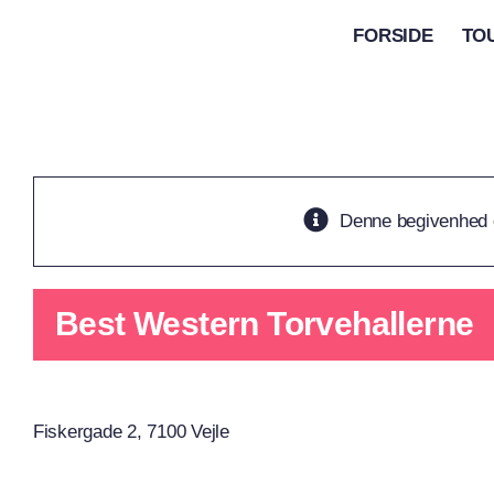
Skip
FORSIDE
TO
to
content
Denne begivenhed e
Best Western Torvehallerne
Fiskergade 2, 7100 Vejle