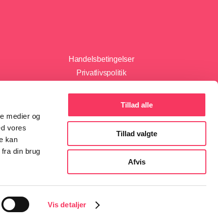
Handelsbetingelser
Privatlivspolitik
Cookieerklæring
Tillad alle
ale medier og
ed vores
Tillad valgte
re kan
fra din brug
Afvis
Vis detaljer