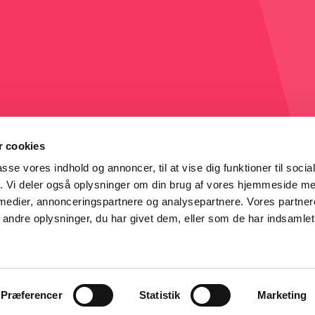
 cookies
passe vores indhold og annoncer, til at vise dig funktioner til soci
fik. Vi deler også oplysninger om din brug af vores hjemmeside m
 medier, annonceringspartnere og analysepartnere. Vores partne
ndre oplysninger, du har givet dem, eller som de har indsamlet 
© 2017 - 2026 Hula Hula • All Rights Reserved • Website af
Tendentz
Præferencer
Statistik
Marketing