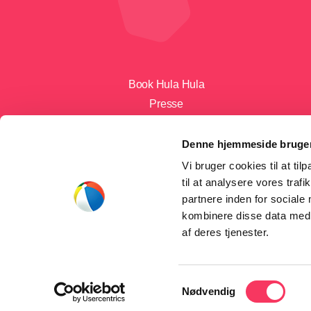
Book Hula Hula
Presse
Julekoncert
Tour
Denne hjemmeside bruger
Udgivelser
Vi bruger cookies til at til
til at analysere vores tra
partnere inden for sociale
kombinere disse data med a
af deres tjenester.
Samtykkevalg
Nødvendig