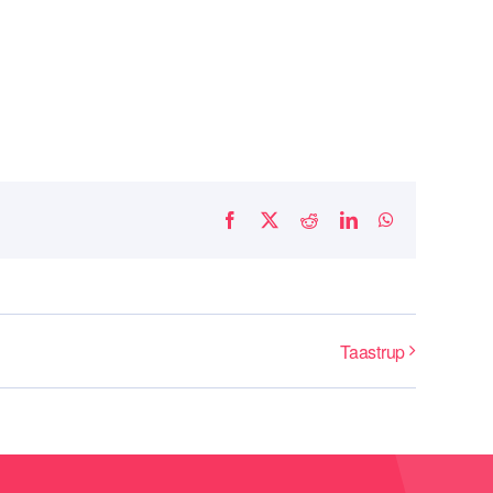
Facebook
X
Reddit
LinkedIn
WhatsApp
Taastrup