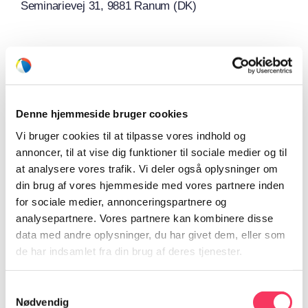
Seminarievej 31, 9881 Ranum (DK)
Tilføj til kalender
Denne hjemmeside bruger cookies
Vi bruger cookies til at tilpasse vores indhold og
annoncer, til at vise dig funktioner til sociale medier og til
at analysere vores trafik. Vi deler også oplysninger om
Del på dine sociale medier
din brug af vores hjemmeside med vores partnere inden
for sociale medier, annonceringspartnere og
Facebook
X
Reddit
LinkedIn
WhatsApp
analysepartnere. Vores partnere kan kombinere disse
data med andre oplysninger, du har givet dem, eller som
de har indsamlet fra din brug af deres tjenester.
Varde Mini Open Air
Lem
Samtykkevalg
Nødvendig