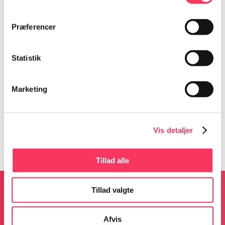
Præferencer
Detaljer
Statistik
Dato:
2. september 2023
Marketing
Tidspunkt:
20:30 - 23:30
Begivenhed Kategorier:
HULA HULA
,
Past Events
Vis detaljer
Tillad alle
Tillad valgte
Afvis