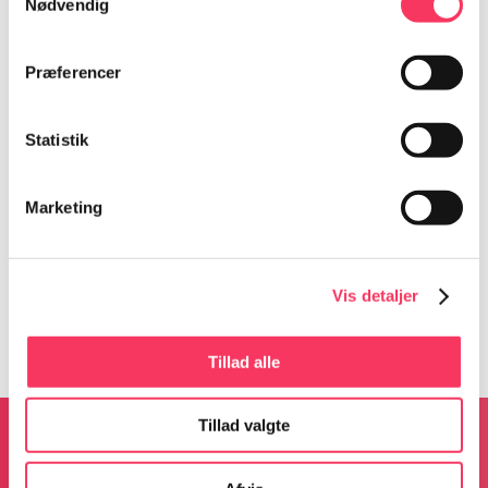
Nødvendig
Præferencer
Detaljer
Statistik
Dato:
18. januar 2023
Tidspunkt:
Marketing
21:00 - 23:30
Begivenhed Kategorier:
HULA HULA DUO
,
Past
Events
Vis detaljer
Tillad alle
Tillad valgte