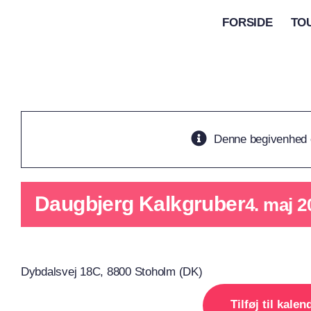
Skip
FORSIDE
TO
to
content
Denne begivenhed e
Daugbjerg Kalkgruber
4. maj 2
Dybdalsvej 18C, 8800 Stoholm (DK)
Tilføj til kalen